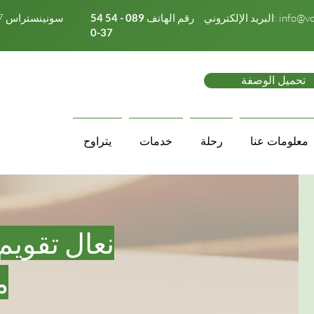
info@vo
البريد الإلكتروني:
رقم الهاتف
089 - 54 54
الحق في Stachus | سونينستراس 17 | 80331 ميونيخ
37-0
تحميل الوصفة
معلومات عنا
رحلة
خدمات
يتراوح
نعال تقويم
م