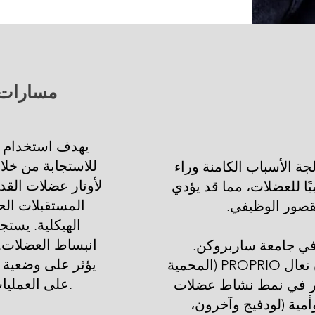
مسارات ج
يهدف استخدام ا
للاستجابة من خلا
جة الأسباب الكامنة وراء
لأوتار عضلات القد
يًا للعضلات، مما قد يؤدي
المستقبلات الح
لقصور الوظيفي.
الهيكلية. يستج
انبساط العضلات. 
 في جامعة ساربروكن.
يؤثر على وضعية ال
وأظهرت قياسات تخطيط كهربية العضل أن نعال PROPRIO (المحمية
على العمليات الديناميكية مثل دوران القدم والساق.
يير في نمط نشاط عضلات
وأمية (لودفيج وآخرون،