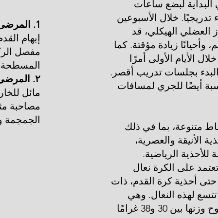
ي البداية لبضع ساعات
 تدريجيًا. خلال الأسبوعين
1. المرضى الذين يعانون من:
از العضلي الهيكلي، قد
إبهام القدم
وأحيانًا زيادة مؤقتة. كما
مفصل الركب
لال الأيام الأولى أمرًا
المسطحة، 
 البدء بجلسات تدريب أقصر.
٢. المرضى الذين يعانون من:
اسبة أيضًا للجري لمسافات
مائل للخا
مصاحبة مثل
الجمجمة وا
ماط متنوعة، بما في ذلك
ية الأنيقة والعصرية،
 للأحذية الرياضية.
عتمد على الكرة نعال
حتى أحذية كرة القدم، ذات
تسع لهذه النعال. وهي
خفيفة الوزن للغاية، حيث يتراوح وزنها بين 30 و38 غرامًا