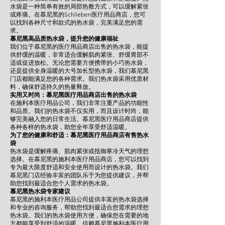
水袋是一种简单有效的局部热敷方式，可以缓解紧张
或疼痛。在慕尼黑的Schlieben医疗用品商店，您可
以找到各种尺寸和款式的热水袋，完美满足您的需
求。
慕尼黑高品质热水袋，提升您的健康福祉
我们位于慕尼黑的医疗用品商店出售的热水袋，能提
供舒缓的温暖，非常适合缓解肌肉紧张、舒缓胃部不
适或促进放松。无论您需要方便携带的小巧热水袋，
还是提供全身温暖的大号加长型热水袋，我们慕尼黑
门店都能满足您的各种需求。我们热水袋采用优质材
料，确保舒适持久的热量释放。
实用又时尚：慕尼黑医疗用品商店出售的热水袋
在施利本医疗用品公司，我们非常注重产品的功能性
和品质。我们的热水袋不仅实用，而且设计时尚，能
够完美融入您的日常生活。慕尼黑医疗用品商店提供
各种各样的热水袋，助您全年享受舒适温暖。
为了您的健康和舒适：慕尼黑医疗用品商店有售热水
袋
热水袋是缓解疼痛、肌肉紧张或抵御寒冷天气的理想
选择。在慕尼黑的施利本医疗用品商店，您可以找到
专为最大限度舒适和安全使用而设计的热水袋。我们
慕尼黑门店经验丰富的团队乐于为您提供建议，并帮
助您找到最适合您个人需求的热水袋。
慕尼黑热水袋专家建议
慕尼黑的施利本医疗用品公司提供丰富的热水袋选择
和专业的咨询服务，帮助您找到最适合您需求的理想
热水袋。我们的热水袋使用方便，确保您在需要的地
方都能享受到舒适的温暖。信赖慕尼黑施利本医疗用