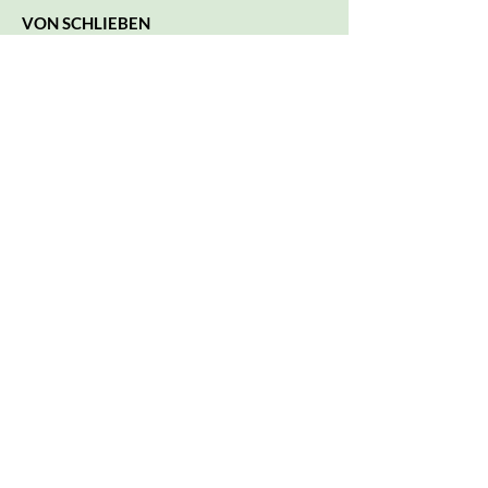
VON SCHLIEBEN
DAS GESUNDHEITSFACHHAUS
就在斯塔库斯那里
索嫩大街17号
慕尼黑 80331
接触
电话：
089-54 54 37-0
传真
：089-553581
邮件地址
：
info@vonschlieben.de
营业时间
MONTAG BIS FREITAG
9:00 Uhr bis 18:00 Uhr
...