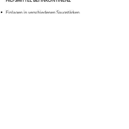
HILFSMITTEL BEI INKONTINENZ
Einlagen in verschiedenen Saugstärken
Windelhosen
Windeln
Inkontinenz-Slips
Urin-Beinbeutel / Urin-Bettbeutel
Urinflaschen
Stechbecken
Bett-Unterlagen
(feuchtigkeitsundurchlässig) in
verschiedenen Größen
Matratzenschutzbezüge
(feuchtigkeitsundurchlässig)
BESUCHEN SIE UNS